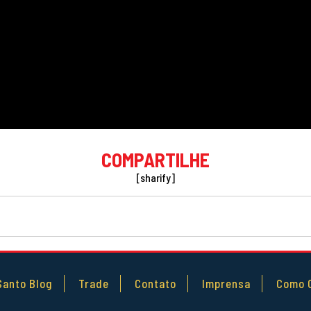
COMPARTILHE
[sharify]
Santo Blog
Trade
Contato
Imprensa
Como 