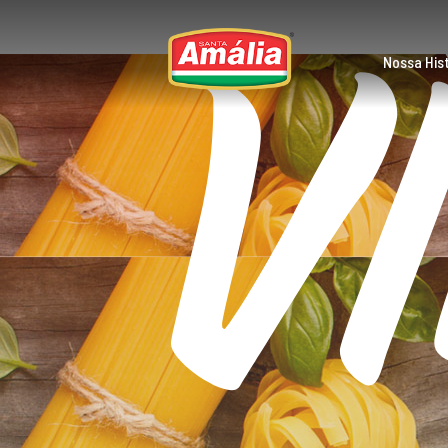
V
Skip
to
content
Nossa Hist