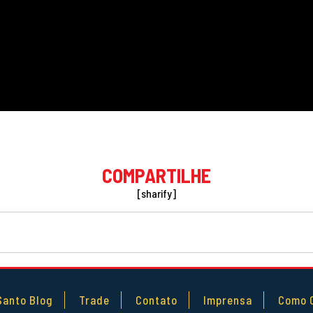
COMPARTILHE
[sharify]
Santo Blog
Trade
Contato
Imprensa
Como 