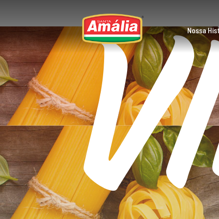
V
Skip
to
content
Nossa Hist