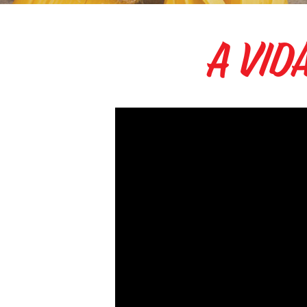
A Vid