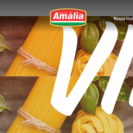
V
Skip
to
content
Nossa Hist