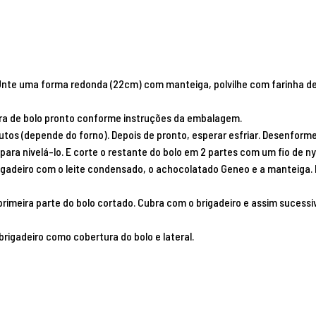
nte uma forma redonda (22cm) com manteiga, polvilhe com farinha de tr
ura de bolo pronto conforme instruções da embalagem.
utos (depende do forno). Depois de pronto, esperar esfriar. Desenforme
 para nivelá-lo. E corte o restante do bolo em 2 partes com um fio de n
igadeiro com o leite condensado, o achocolatado Geneo e a manteiga. 
primeira parte do bolo cortado. Cubra com o brigadeiro e assim sucess
rigadeiro como cobertura do bolo e lateral.