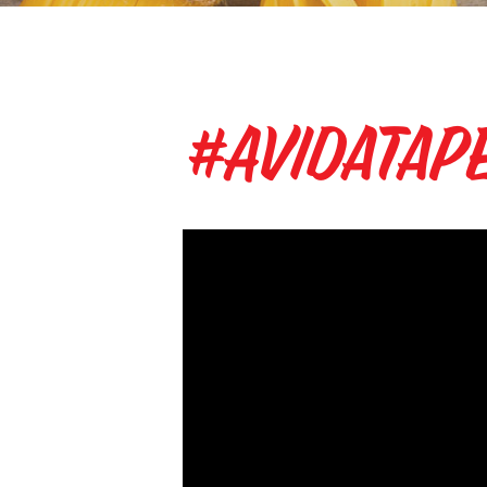
#AVidaTaPe