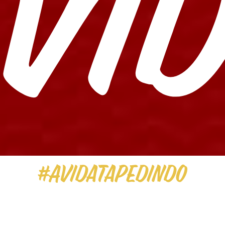
Ví
Promoções
#AVidaTaPedindo