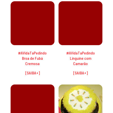
#AVidaTaPedindo
#AVidaTaPedindo
Broa de Fubá
Linguine com
Cremosa
Camarão