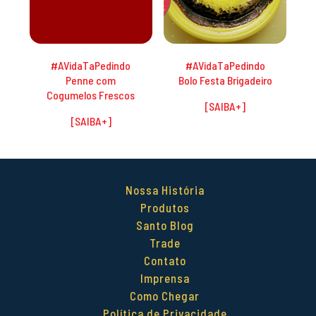
#AVidaTaPedindo
#AVidaTaPedindo
Penne com
Bolo Festa Brigadeiro
Cogumelos Frescos
Nossa História
Produtos
Santo Blog
Trade
Contato
Imprensa
Como Chegar
Política de Privacidade