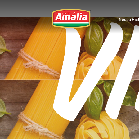
V
Skip
to
content
Nossa Hist