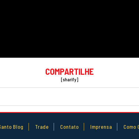
COMPARTILHE
[sharify]
Santo Blog
Trade
Contato
Imprensa
Como 