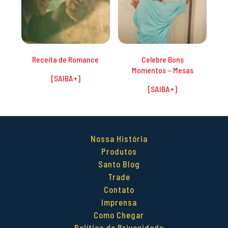
Receita de Romance
Celebre Bons
Momentos – Mesas
Nossa História
Produtos
Santo Blog
Trade
Contato
Imprensa
Como Chegar
Política de Privacidade