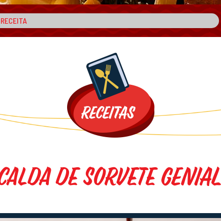
Calda de sorvete GENIA