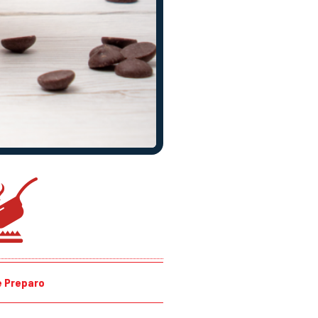
 Preparo