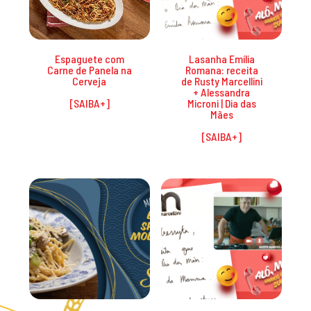
Espaguete com
Lasanha Emília
Carne de Panela na
Romana: receita
Cerveja
de Rusty Marcellini
+ Alessandra
Microni | Dia das
Mães