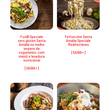
Fusilli Speciale
Fettuccine Santa
zero glutén Santa
Amália Speciale
Amália no molho
Mediterrâneo
vegano de
cogumelos, com
missô e levedura
nutricional