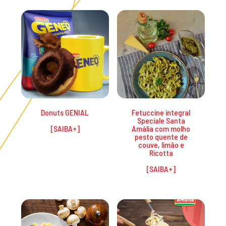
Donuts GENIAL
Fetuccine integral
Speciale Santa
Amália com molho
pesto quente de
couve, limão e
Ricotta