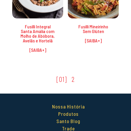
Fusilli Integral
Fusilli Mineirinho
Santa Amália com
Sem Glúten
Molho de Abóbora,
Avelãs e Hortelã
01
2
Nossa História
Produtos
Santo Blog
Trade