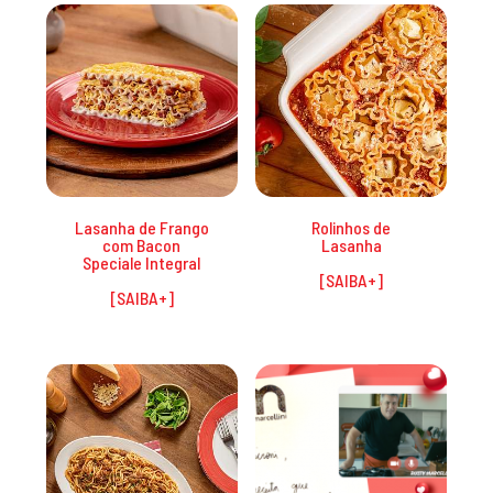
Promoções
Lasanha de Frango
Rolinhos de
com Bacon
Lasanha
Speciale Integral