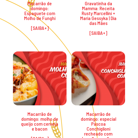
Macarrão de
Gravatinha da
domingo:
Mamma: Receita
Espaguete com
Rusty Marcellini +
Molho de Funghi
Maria Gessyka | Dia
das Mães
Macarrão de
Macarrão de
domingo: molho de
domingo: especial
queijo com cerveja
Páscoa
e bacon
Conchiglioni
recheado com