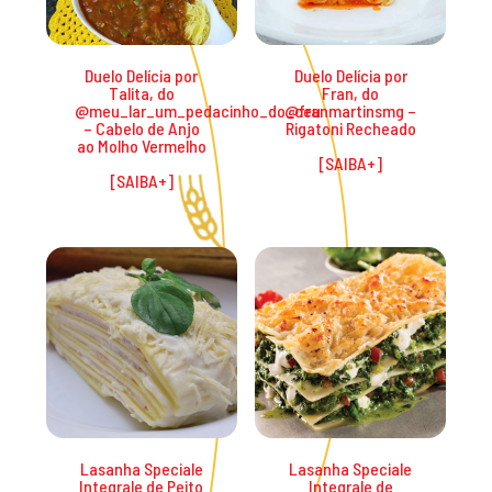
Duelo Delícia por
Duelo Delícia por
Talita, do
Fran, do
@meu_lar_um_pedacinho_do_ceu
@franmartinsmg –
– Cabelo de Anjo
Rigatoni Recheado
ao Molho Vermelho
Lasanha Speciale
Lasanha Speciale
Integrale de Peito
Integrale de