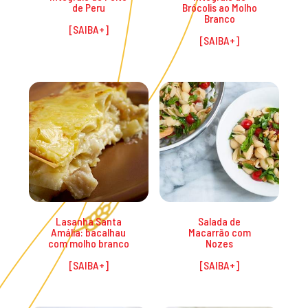
de Peru
Brócolis ao Molho
Branco
Lasanha Santa
Salada de
Amália: bacalhau
Macarrão com
com molho branco
Nozes