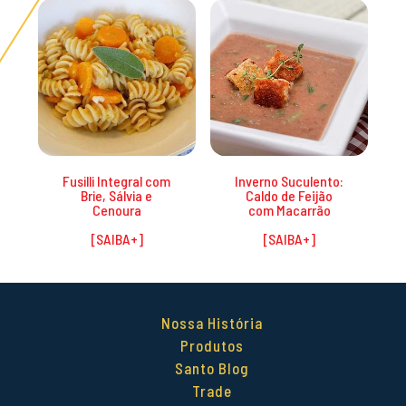
Fusilli Integral com
Inverno Suculento:
Brie, Sálvia e
Caldo de Feijão
Cenoura
com Macarrão
Nossa História
Produtos
Santo Blog
Trade