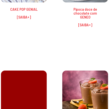
CAKE POP GENIAL
Pipoca doce de
chocolate com
GENEO