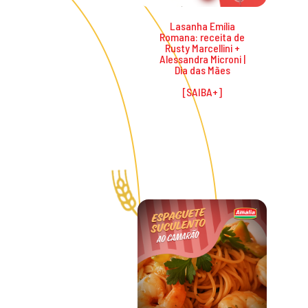
Lasanha Emília
Romana: receita de
Rusty Marcellini +
Alessandra Microni |
Dia das Mães