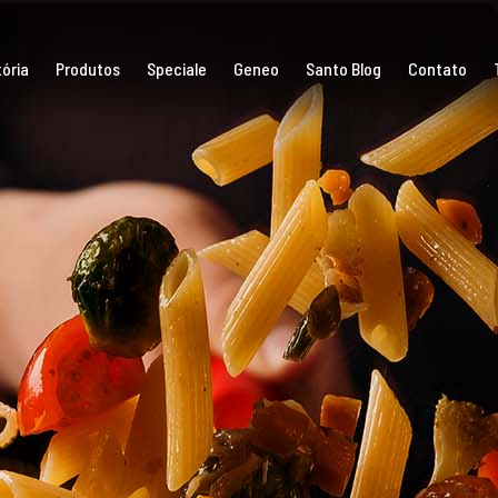
ória
Produtos
Speciale
Geneo
Santo Blog
Contato