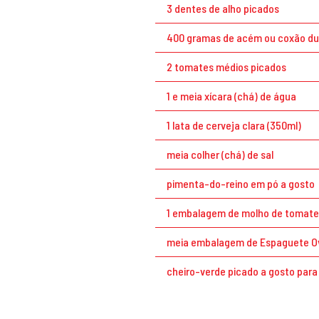
3 dentes de alho picados
400 gramas de acém ou coxão du
2 tomates médios picados
1 e meia xícara (chá) de água
1 lata de cerveja clara (350ml)
meia colher (chá) de sal
pimenta-do-reino em pó a gosto
1 embalagem de molho de tomate
meia embalagem de Espaguete Ov
cheiro-verde picado a gosto para 