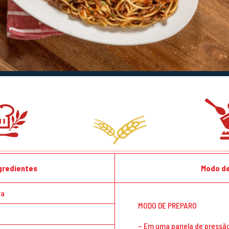
ngredientes
Modo de
va
MODO DE PREPARO
– Em uma panela de pressã