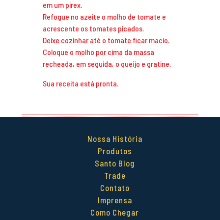
em um pirex.
Refogue no azeite o molho de tomate e
acrescente os tomates picados.
Deixe cozinhar até o tomate ficar macio.
Coloque o molho por cima da massa
recheada, em seguida, o queijo e gratine.
Sua receita está pronta.
Nossa História
Produtos
Santo Blog
Trade
Contato
Imprensa
Como Chegar