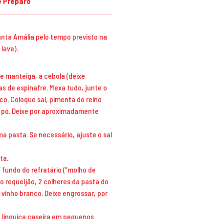
 Preparo
anta Amália pelo tempo previsto na
lave).
e manteiga, a cebola (deixe
has de espinafre. Mexa tudo, junte o
nco. Coloque sal, pimenta do reino
 pó. Deixe por aproximadamente
 pasta. Se necessário, ajuste o sal
sta.
fundo do refratário (“molho de
 o requeijão, 2 colheres da pasta do
de vinho branco. Deixe engrossar, por
 a linguiça caseira em pequenos