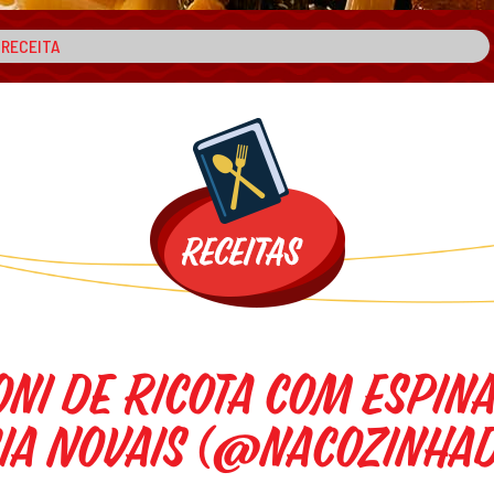
oni de Ricota com Espin
cia Novais (@nacozinhad