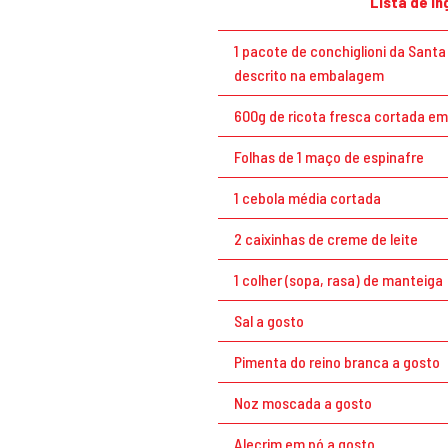
Lista de I
1 pacote de conchiglioni da Sant
descrito na embalagem
600g de ricota fresca cortada e
Folhas de 1 maço de espinafre
1 cebola média cortada
2 caixinhas de creme de leite
1 colher (sopa, rasa) de manteiga
Sal a gosto
Pimenta do reino branca a gosto
Noz moscada a gosto
Alecrim em pó a gosto