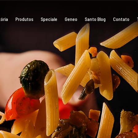
ória
Produtos
Speciale
Geneo
Santo Blog
Contato