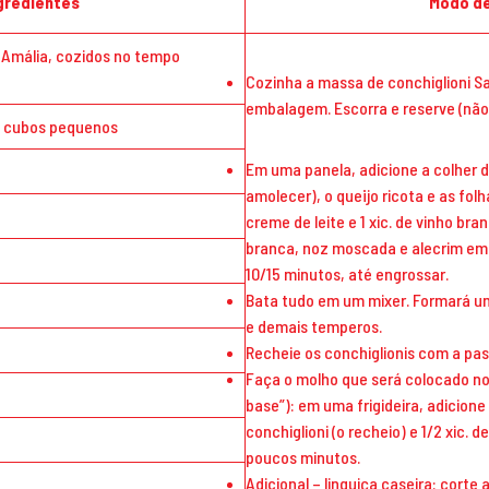
ngredientes
Modo de
a Amália, cozidos no tempo
Cozinha a massa de conchiglioni S
embalagem. Escorra e reserve (não 
m cubos pequenos
Em uma panela, adicione a colher d
amolecer), o queijo ricota e as fol
creme de leite e 1 xic. de vinho bra
branca, noz moscada e alecrim em
10/15 minutos, até engrossar.
Bata tudo em um mixer. Formará uma
e demais temperos.
Recheie os conchiglionis com a pa
Faça o molho que será colocado no 
base”): em uma frigideira, adicione
conchiglioni (o recheio) e 1/2 xic. 
poucos minutos.
Adicional – linguiça caseira: corte