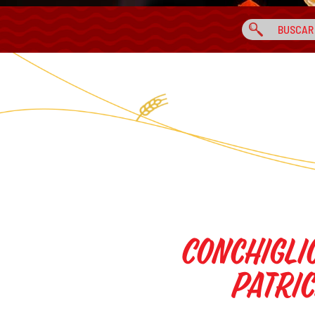
Conchigli
Patri