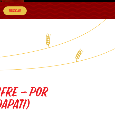
afre – por
apati)