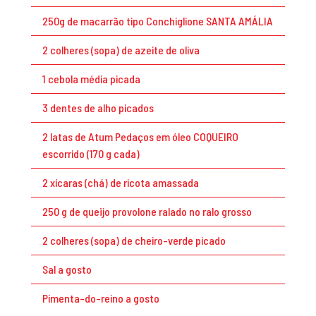
250g de macarrão tipo Conchiglione SANTA AMÁLIA
2 colheres (sopa) de azeite de oliva
1 cebola média picada
3 dentes de alho picados
2 latas de Atum Pedaços em óleo COQUEIRO
escorrido (170 g cada)
2 xícaras (chá) de ricota amassada
250 g de queijo provolone ralado no ralo grosso
2 colheres (sopa) de cheiro-verde picado
Sal a gosto
Pimenta-do-reino a gosto