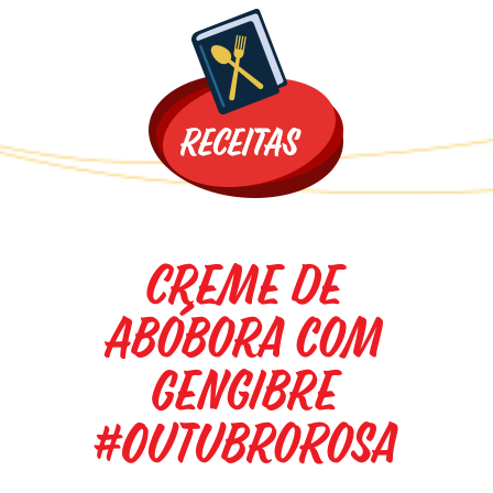
Promoções
Creme de
Abóbora com
Gengibre
#OutubroRosa