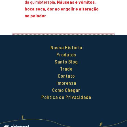
da quimioterapia:
Náuseas e vômitos,
boca seca, dor ao engolir e alteração
no paladar
.
Nossa História
Produtos
Santo Blog
Trade
Contato
Imprensa
Como Chegar
Política de Privacidade