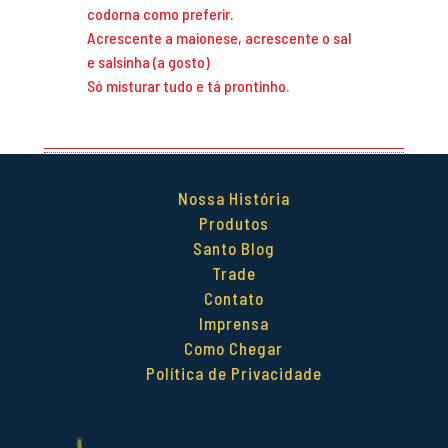
codorna como preferir.
Acrescente a maionese, acrescente o sal
e salsinha (a gosto)
Só misturar tudo e tá prontinho.
Nossa História
Produtos
Santo Blog
Trade
Contato
Imprensa
Como Chegar
Política de Privacidade