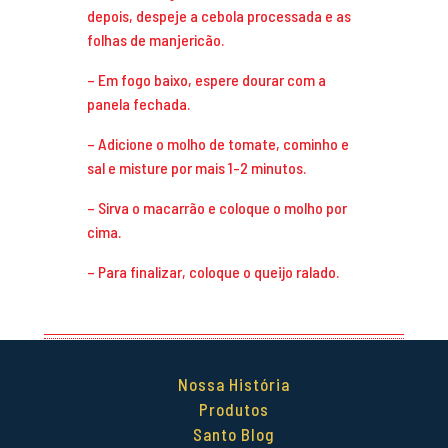
depois, despeje a cebola processada e as
folhas de manjericão.
– Em fogo baixo, espere dourar com a
panela fechada.
– Adicione o molho de tomate, cominho e
sal e misture por mais 1-2 minutos.
– Sirva o macarrão e coloque o molho por
cima.
– Para finalizar, coloque o queijo ralado.
Nossa História
Produtos
Santo Blog