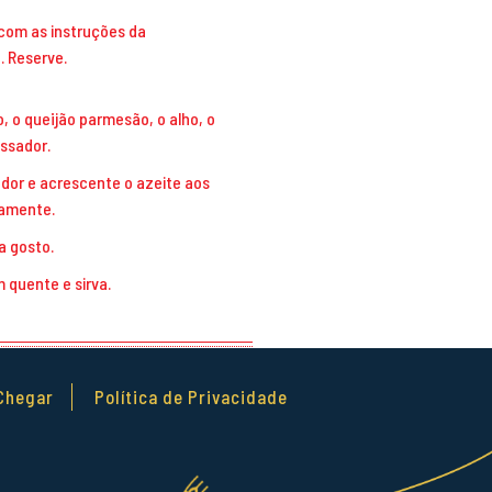
com as instruções da
. Reserve.
, o queijão parmesão, o alho, o
ssador.
ador e acrescente o azeite aos
samente.
a gosto.
m quente e sirva.
Chegar
Política de Privacidade