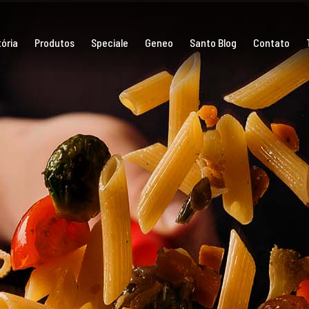
ória
Produtos
Speciale
Geneo
Santo Blog
Contato