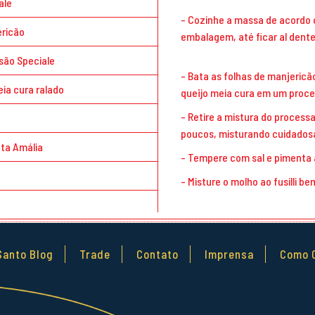
ale
Cozinhe a massa de acordo 
ericão
embalagem, até ficar al dente
esão Speciale
Bata as folhas de manjericão
eia cura ralado
queijo meia cura em um proce
Retire a mistura do process
poucos, misturando cuidado
nta Amália
Tempere com sal e pimenta 
Misture o molho ao fusilli be
Santo Blog
Trade
Contato
Imprensa
Como 