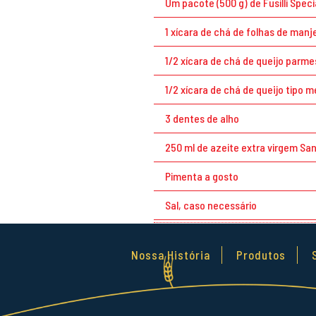
Um pacote (500 g) de Fusilli Speci
1 xícara de chá de folhas de manj
1/2 xícara de chá de queijo parm
1/2 xícara de chá de queijo tipo m
3 dentes de alho
250 ml de azeite extra virgem Sa
Pimenta a gosto
Sal, caso necessário
Nossa História
Produtos