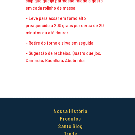
salpique queijo parmesão ralado a gosto
em cada rolinho de massa.
Leve para assar em forno alto
preaquecido a 200 graus por cerca de 20
minutos ou até dourar.
Retire do forno e sirva em seguida.
Sugestão de recheios: Quatro queijos,
Camarão, Bacalhau, Abobrinha
Nossa História
Produtos
Santo Blog
Trade