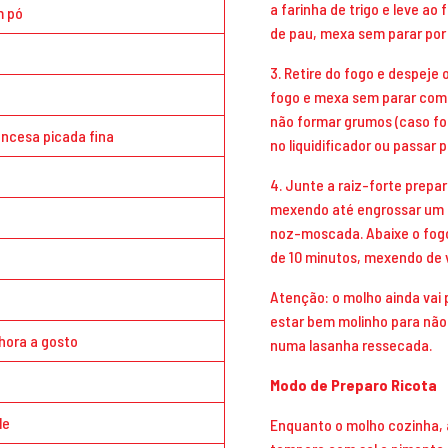
a farinha de trigo e leve ao
m pó
de pau, mexa sem parar por
3. Retire do fogo e despeje 
fogo e mexa sem parar com
não formar grumos (caso fo
ancesa picada fina
no liquidificador ou passar p
4. Junte a raiz-forte prepa
mexendo até engrossar um 
a
noz-moscada. Abaixe o fogo
de 10 minutos, mexendo de 
Atenção: o molho ainda vai p
estar bem molinho para não
hora a gosto
numa lasanha ressecada.
Modo de Preparo Ricota
le
Enquanto o molho cozinha, 