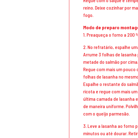
Regue com o saquê e tempe
reino. Deixe cozinhar por ma
fogo.
Modo de preparo monta
1. Preaqueça o forno a 200 
2. No refratário, espalhe u
Arrume 3 folhas de lasanha
metade do salmão por cima. 
Regue com mais um pouco d
folhas de lasanha no mesmo
Espalhe o restante do salmã
ricota e regue com mais um
última camada de lasanha e
de maneira uniforme. Polvil
com o queijo parmesão.
3. Leve a lasanha ao forno 
minutos ou até dourar. Retir