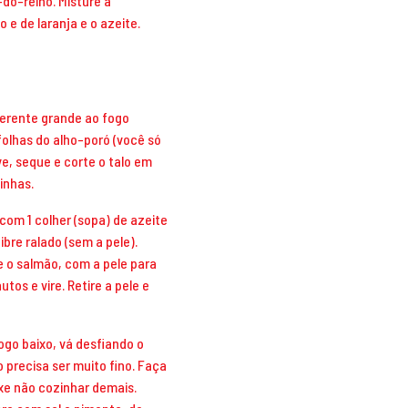
do-reino. Misture a
o e de laranja e o azeite.
aderente grande ao fogo
folhas do alho-poró (você só
ve, seque e corte o talo em
inhas.
 com 1 colher (sopa) de azeite
ibre ralado (sem a pele).
e o salmão, com a pele para
utos e vire. Retire a pele e
fogo baixo, vá desfiando o
 precisa ser muito fino. Faça
xe não cozinhar demais.