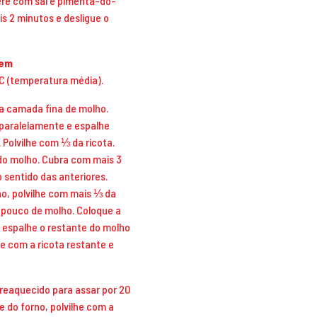
re com sal e pimenta-do-
is 2 minutos e desligue o
gem
ºC (temperatura média).
ma camada fina de molho.
 paralelamente e espalhe
Polvilhe com ⅓ da ricota.
o molho. Cubra com mais 3
 sentido das anteriores.
o, polvilhe com mais ⅓ da
 pouco de molho. Coloque a
 espalhe o restante do molho
he com a ricota restante e
preaquecido para assar por 20
e do forno, polvilhe com a