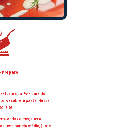
 Preparo
aiz-forte com ½ xícara do
a por wasabi em pasta. Nesse
o leite.
icro-ondas e meça as 4
para uma panela média, junte