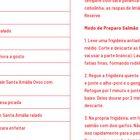
tempere com sal e pimenta-
cebolinha, as raspas de limã
Reserve.
Modo de Preparo Salmão
ralado
1. Leve uma frigideira anti
médio. Corte e descarte as 
vai usar a parte branca). La
hora a gosto
fatias finas, formando rodel
2. Regue a frigideira quente
ale Santa Amália Ovos com
e junte o alho-poró e o geng
Refogue por 1 minuto e junt
baixo. Deixe dourar por 2 min
cesa picada
descarte.
o Santa Amália ralado
3. Na própria frigideira, em 
salmão com dois garfos. Não
para enfeitar
isso rapidamente para o pei