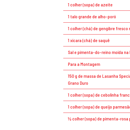
1 colher (sopa) de azeite
1 talo grande de alho-poró
1 colher (chá) de gengibre fresco 
1 xícara (chá) de saquê
Sal e pimenta-do-reino moída na 
Para a Montagem
150 g de massa de Lasanha Speci
Grano Duro
1 colher (sopa) de cebolinha fran
1 colher (sopa) de queijo parmesã
½ colher (sopa) de pimenta-rosa 