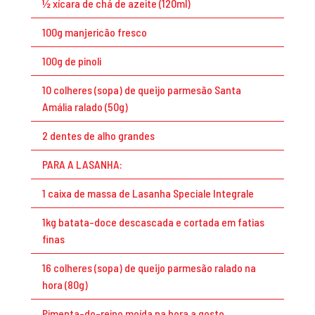
½ xícara de chá de azeite (120ml)
100g manjericão fresco
100g de pinoli
10 colheres (sopa) de queijo parmesão Santa
Amália ralado (50g)
2 dentes de alho grandes
PARA A LASANHA:
1 caixa de massa de Lasanha Speciale Integrale
1kg batata-doce descascada e cortada em fatias
finas
16 colheres (sopa) de queijo parmesão ralado na
hora (80g)
Pimenta-do-reino moída na hora a gosto