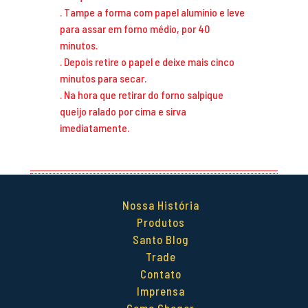
. Tampe a forma com papel alumínio e leve
para assar em forno médio, por 40
minutos.
. Depois retire o papel e deixe mais cinco
minutos para secar.
. Na hora que retirar do forno salpique
queijo ralado por cima e sirva
imediatamente.
Nossa História
Produtos
Santo Blog
Trade
Contato
Imprensa