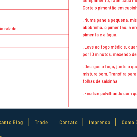
comprimento, fatie cada me
Corte o pimentão em cubinh
. Numa panela pequena, mis
abobrinha, o pimentão, a ervi
ão ralado
pimenta e a água.
. Leve ao fogo médio e, qua
por 10 minutos, mexendo de
. Desligue o fogo, junte o q
misture bem. Transfira para
folhas de salsinha.
. Finalize polvilhando com qu
Santo Blog
Trade
Contato
Imprensa
Como 