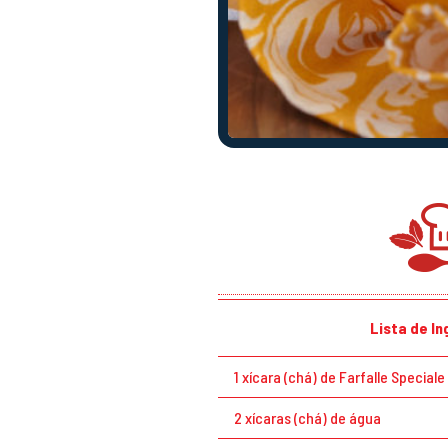
Lista de I
1 xícara (chá) de Farfalle Special
2 xícaras (chá) de água