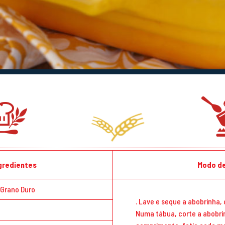
ngredientes
Modo de
e Grano Duro
. Lave e seque a abobrinha, 
Numa tábua, corte a abobri