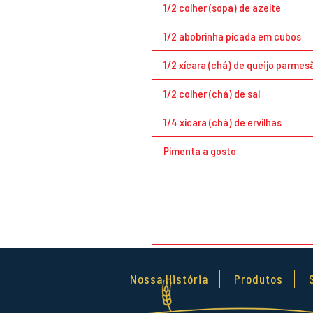
1/2 colher (sopa) de azeite
1/2 abobrinha picada em cubos
1/2 xícara (chá) de queijo parmes
1/2 colher (chá) de sal
1/4 xícara (chá) de ervilhas
Pimenta a gosto
Nossa História
Produtos