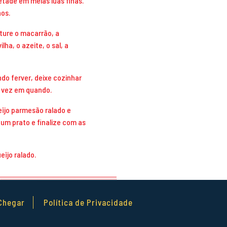
tade em meias luas finas.
os.
ture o macarrão, a
lha, o azeite, o sal, a
ndo ferver, deixe cozinhar
 vez em quando.
ueijo parmesão ralado e
 um prato e finalize com as
eijo ralado.
Chegar
Política de Privacidade