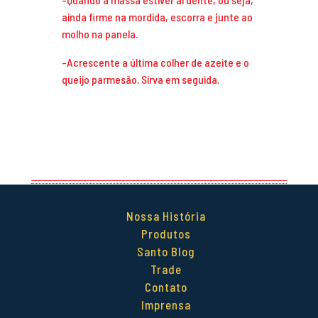
ainda firme na mordida, escorra e junte ao
molho na panela.
-Acrescente a última colher de azeite e o
queijo parmesão.
Sirva em seguida.
Nossa História
Produtos
Santo Blog
Trade
Contato
Imprensa