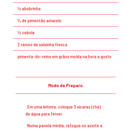
½ abobrinha
¼ de pimentão amarelo
½ cebola
2 ramos de salsinha fresca
pimenta-do-reino em grãos moída na hora a gosto
Modo de Preparo
. Em uma leiteira, coloque 3 xícaras (chá)
de água para ferver.
. Numa panela média, refogue no azeite a