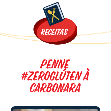
Promoções
Penne
#ZeroGlúten à
Carbonara