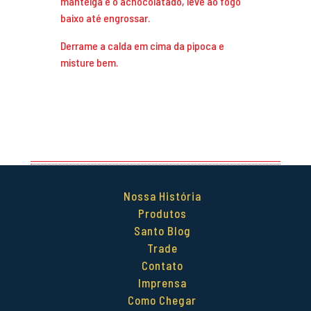
manteiga e o achocolatado, leve ao fogo
baixo até engrossar.
Derrame a calda em cima da pipoca e
misture bem.
Nossa História
Produtos
Santo Blog
Trade
Contato
Imprensa
Como Chegar