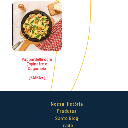
Promoções
Pappardelle com
Espinafre e
Cogumelo
Nossa História
Produtos
Santo Blog
Trade