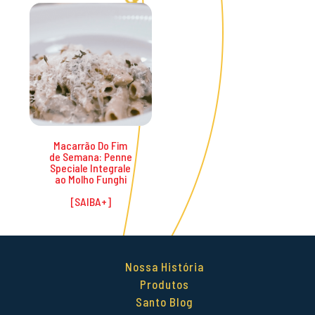
Promoções
Macarrão Do Fim
de Semana: Penne
Speciale Integrale
ao Molho Funghi
Nossa História
Produtos
Santo Blog