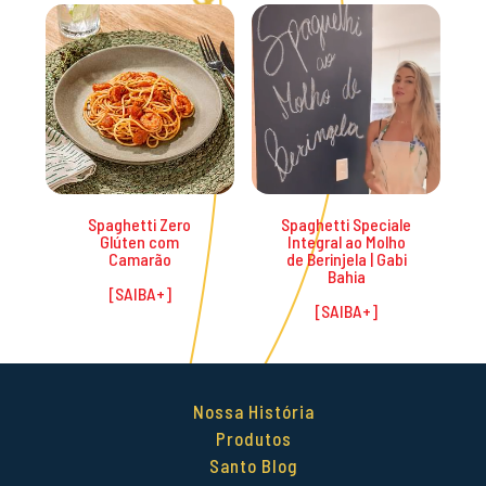
Promoções
Spaghetti Zero
Spaghetti Speciale
Glúten com
Integral ao Molho
Camarão
de Berinjela | Gabi
Bahia
Nossa História
Produtos
Santo Blog