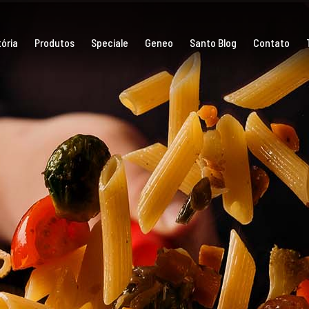
ória
Produtos
Speciale
Geneo
Santo Blog
Contato