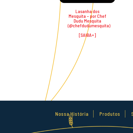
Lasanha dos
Mesquita – por Chef
Dudu Mesquita
(@chefdudumesquita)
Nossa História
Produtos