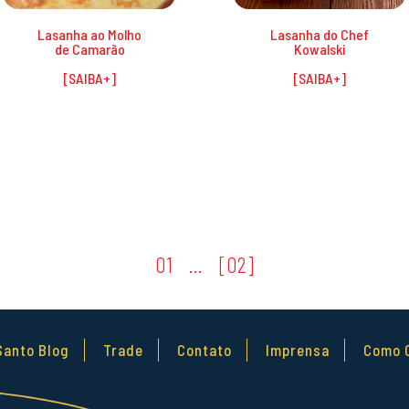
Lasanha ao Molho
Lasanha do Chef
de Camarão
Kowalski
01
…
02
Santo Blog
Trade
Contato
Imprensa
Como 