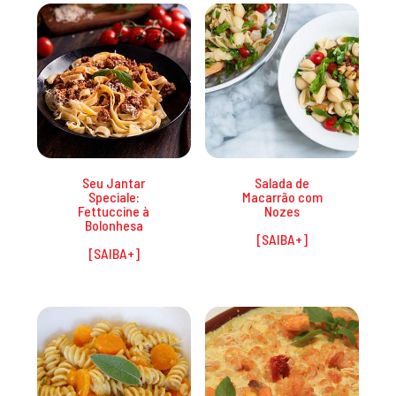
Promoções
Seu Jantar
Salada de
Speciale:
Macarrão com
Fettuccine à
Nozes
Bolonhesa