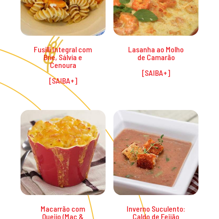
Fusilli Integral com
Lasanha ao Molho
Brie, Sálvia e
de Camarão
Cenoura
Macarrão com
Inverno Suculento:
Queijo (Mac &
Caldo de Feijão