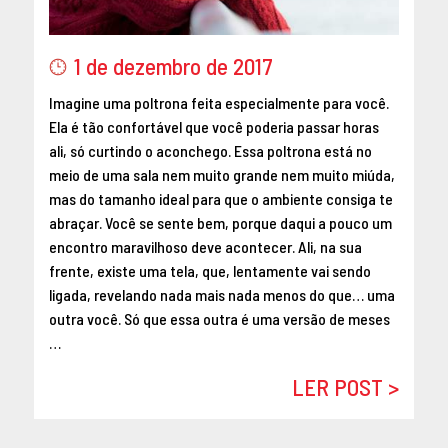
MAIO 2016
ABRIL 2016
1 de dezembro de 2017
MARÇO 2016
Imagine uma poltrona feita especialmente para você.
FEVEREIRO 2016
Ela é tão confortável que você poderia passar horas
JANEIRO 2016
ali, só curtindo o aconchego. Essa poltrona está no
DEZEMBRO 2015
meio de uma sala nem muito grande nem muito miúda,
NOVEMBRO 2015
mas do tamanho ideal para que o ambiente consiga te
OUTUBRO 2015
abraçar. Você se sente bem, porque daqui a pouco um
SETEMBRO 2015
encontro maravilhoso deve acontecer. Ali, na sua
frente, existe uma tela, que, lentamente vai sendo
AGOSTO 2015
ligada, revelando nada mais nada menos do que… uma
JULHO 2015
outra você. Só que essa outra é uma versão de meses
JUNHO 2015
…
ABRIL 2015
LER POST >
MARÇO 2015
FEVEREIRO 2015
JANEIRO 2015