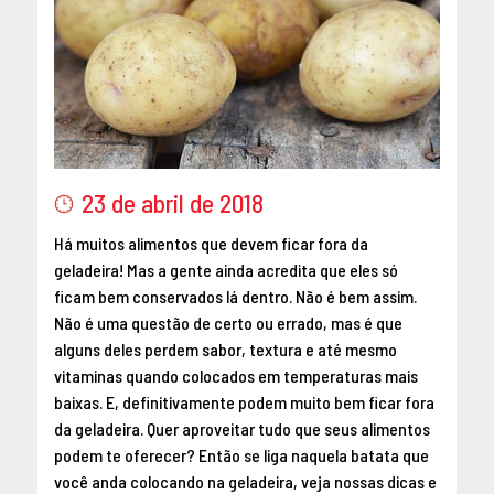
MAIO 2016
ABRIL 2016
MARÇO 2016
FEVEREIRO 2016
JANEIRO 2016
DEZEMBRO 2015
23 de abril de 2018
NOVEMBRO 2015
OUTUBRO 2015
Há muitos alimentos que devem ficar fora da
SETEMBRO 2015
geladeira! Mas a gente ainda acredita que eles só
ficam bem conservados lá dentro. Não é bem assim.
AGOSTO 2015
Não é uma questão de certo ou errado, mas é que
JULHO 2015
alguns deles perdem sabor, textura e até mesmo
JUNHO 2015
vitaminas quando colocados em temperaturas mais
ABRIL 2015
baixas. E, definitivamente podem muito bem ficar fora
MARÇO 2015
da geladeira. Quer aproveitar tudo que seus alimentos
FEVEREIRO 2015
podem te oferecer? Então se liga naquela batata que
você anda colocando na geladeira, veja nossas dicas e
JANEIRO 2015