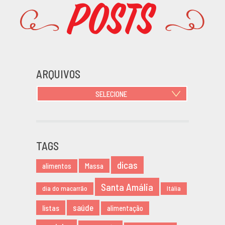
Posts
Promoções
ARQUIVOS
SELECIONE
JUNHO 2021
OUTUBRO 2020
JUNHO 2020
TAGS
MARÇO 2020
dicas
NOVEMBRO 2019
Massa
alimentos
AGOSTO 2019
Santa Amália
dia do macarrão
Itália
MARÇO 2019
FEVEREIRO 2019
saúde
listas
alimentação
JANEIRO 2019