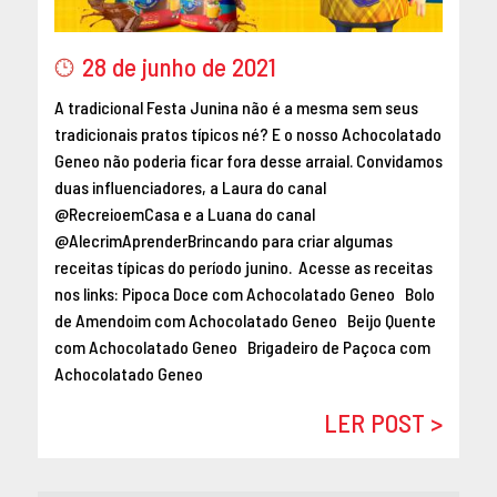
MAIO 2016
ABRIL 2016
28 de junho de 2021
MARÇO 2016
A tradicional Festa Junina não é a mesma sem seus
FEVEREIRO 2016
tradicionais pratos típicos né? E o nosso Achocolatado
JANEIRO 2016
Geneo não poderia ficar fora desse arraial. Convidamos
DEZEMBRO 2015
duas influenciadores, a Laura do canal
NOVEMBRO 2015
@RecreioemCasa e a Luana do canal
OUTUBRO 2015
@AlecrimAprenderBrincando para criar algumas
receitas típicas do período junino. Acesse as receitas
SETEMBRO 2015
nos links: Pipoca Doce com Achocolatado Geneo Bolo
AGOSTO 2015
de Amendoim com Achocolatado Geneo Beijo Quente
JULHO 2015
com Achocolatado Geneo Brigadeiro de Paçoca com
JUNHO 2015
Achocolatado Geneo
ABRIL 2015
LER POST >
MARÇO 2015
FEVEREIRO 2015
JANEIRO 2015