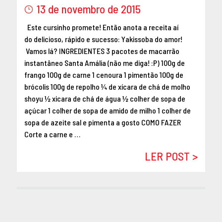
13 de novembro de 2015
Este cursinho promete! Então anota a receita aí
do delicioso, rápido e sucesso: Yakissoba do amor!
Vamos lá? INGREDIENTES 3 pacotes de macarrão
instantâneo Santa Amália (não me diga! :P) 100g de
frango 100g de carne 1 cenoura 1 pimentão 100g de
brócolis 100g de repolho ¼ de xícara de chá de molho
shoyu ½ xicara de chá de água ½ colher de sopa de
açúcar 1 colher de sopa de amido de milho 1 colher de
sopa de azeite sal e pimenta a gosto COMO FAZER
Corte a carne e …
LER POST >