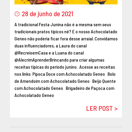
MAIO 2016
28 de junho de 2021
ABRIL 2016
MARÇO 2016
A tradicional Festa Junina não é a mesma sem seus
FEVEREIRO 2016
tradicionais pratos típicos né? E o nosso Achocolatado
Geneo não poderia ficar fora desse arraial. Convidamos
JANEIRO 2016
duas influenciadores, a Laura do canal
DEZEMBRO 2015
@RecreioemCasa e a Luana do canal
NOVEMBRO 2015
@AlecrimAprenderBrincando para criar algumas
OUTUBRO 2015
receitas típicas do período junino. Acesse as receitas
SETEMBRO 2015
nos links: Pipoca Doce com Achocolatado Geneo Bolo
AGOSTO 2015
de Amendoim com Achocolatado Geneo Beijo Quente
com Achocolatado Geneo Brigadeiro de Paçoca com
JULHO 2015
Achocolatado Geneo
JUNHO 2015
ABRIL 2015
LER POST >
MARÇO 2015
FEVEREIRO 2015
JANEIRO 2015