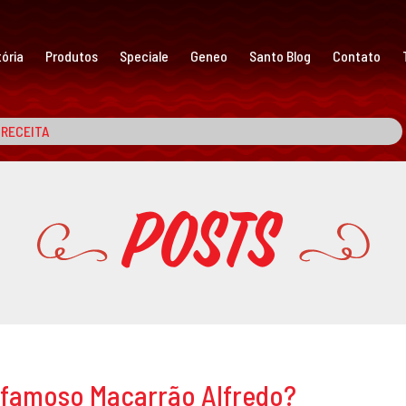
ória
Produtos
Speciale
Geneo
Santo Blog
Contato
Posts
o famoso Macarrão Alfredo?