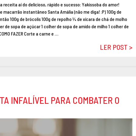
receita aí do delicioso, rápido e sucesso: Yakissoba do amor!
 macarrão instantâneo Santa Amália (não me diga! :P) 100g de
ntão 100g de brócolis 100g de repolho ¼ de xícara de chá de molho
r de sopa de açúcar 1 colher de sopa de amido de milho 1 colher de
 COMO FAZER Corte a carne e …
LER POST >
TA INFALÍVEL PARA COMBATER O