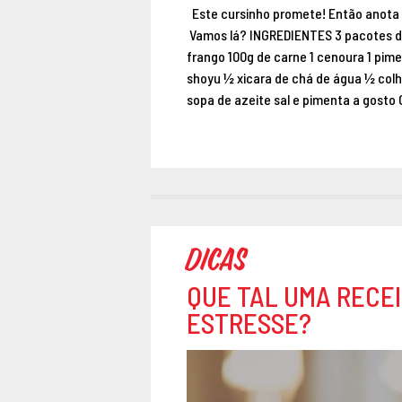
Este cursinho promete! Então anota a 
Vamos lá? INGREDIENTES 3 pacotes de
frango 100g de carne 1 cenoura 1 pime
shoyu ½ xicara de chá de água ½ colhe
sopa de azeite sal e pimenta a gosto
Dicas
QUE TAL UMA RECEI
ESTRESSE?