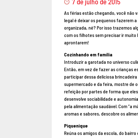
7 de julho de 2015
As férias estão chegando, você não va
legal é deixar os pequenos fazerem 
organizada, né? Por isso trazemos alg
com os filhotes sem precisar ir muito
aprontarem!
Cozinhando em família
Introduzir a garotada no universo cul
Então, em vez de fazer as crianças es
participar dessa deliciosa brincadeir
supermercado e da feira, mostre de o
refeição por partes de forma que eles 
desenvolve sociabilidade e autonomi
pela alimentação saudável. Com “a mã
aromas e sabores, descobre os alimen
Piquenique
Reúna os amigos da escola, do bairro