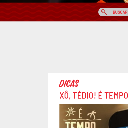
Dicas
XÔ, TÉDIO! É TEMPO