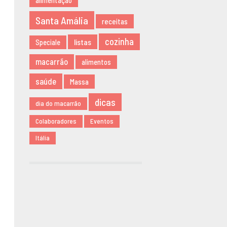
alimentação
NOVEMBRO
Santa Amália
receitas
2019
AGOSTO 2019
cozinha
listas
Speciale
MARÇO 2019
macarrão
alimentos
FEVEREIRO
2019
saúde
Massa
JANEIRO 2019
dicas
dia do macarrão
DEZEMBRO
2018
Colaboradores
Eventos
NOVEMBRO
Itália
2018
MAIO 2018
ABRIL 2018
DEZEMBRO
2017
NOVEMBRO
2017