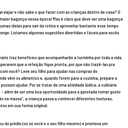
i viajar e não sabe o que fazer com as crianças dentro de casa? O
a maior bagunça nessa época! Mas é claro que deve ser uma bagunça
umas ideias para sair da rotina e aproveitar bastante esse tempo
 longe. Listamos algumas sugestões divertidas e fáceis para vocês
inário traz benefícios que acompanharão a turminha por toda a vida.
perarem que a refeição fique pronta, por que não trazê-las pra
a com você? Leve seu filho para ajudar nas compras do
nde vêm os alimentos e, quando forem para a cozinha, prepare a
possam ajudar. Por se tratar de uma atividade lúdica, a culinária
a – além de ser uma boa oportunidade para a garotada tomar gosto
o na massa”, a criança passa a conhecer diferentes texturas,
tos em sua forma original.
 ou do prédio (ou só você e o seu filho mesmo) e promova um