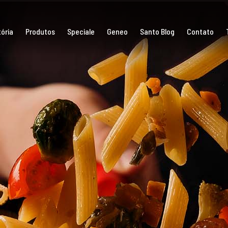
ória
Produtos
Speciale
Geneo
Santo Blog
Contato