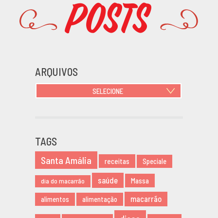
Posts
Promoções
ARQUIVOS
SELECIONE
JUNHO 2021
OUTUBRO 2020
JUNHO 2020
TAGS
MARÇO 2020
Santa Amália
NOVEMBRO 2019
receitas
Speciale
AGOSTO 2019
saúde
Massa
dia do macarrão
MARÇO 2019
macarrão
alimentos
alimentação
FEVEREIRO 2019
JANEIRO 2019