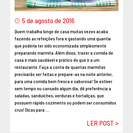
MAIO 2016
ABRIL 2016
5 de agosto de 2016
MARÇO 2016
FEVEREIRO 2016
Quem trabalha longe de casa muitas vezes acaba
fazendo as refeições fora e gastando uma quantia
JANEIRO 2016
que poderia ter sido economizada simplesmente
DEZEMBRO 2015
preparando marmita. Além disso, trazer a comida de
NOVEMBRO 2015
casa é mais saudável e prático do que ir a um
OUTUBRO 2015
restaurante. Faça a conta de quantas marmitas
SETEMBRO 2015
precisarão ser feitas e prepare-as na noite anterior,
AGOSTO 2015
para uma comida bem fresca e saborosa! Se estiver
sem tempo ou cansado algum dia, dê preferência a
JULHO 2015
saladas, sanduíches, verduras e hortaliças, que
JUNHO 2015
possuem rápido cozimento ou podem ser consumidos
ABRIL 2015
crus! Dicas para …
MARÇO 2015
LER POST >
FEVEREIRO 2015
JANEIRO 2015