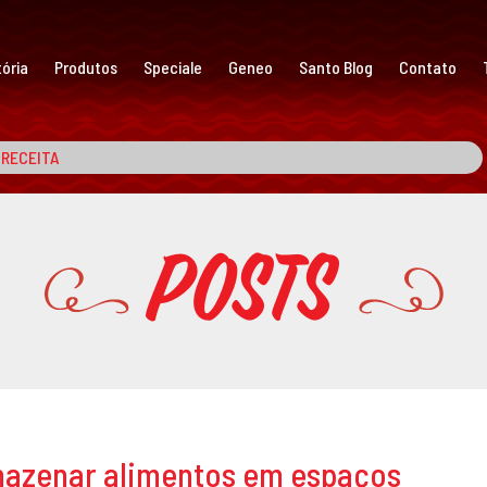
ória
Produtos
Speciale
Geneo
Santo Blog
Contato
Posts
mazenar alimentos em espaços