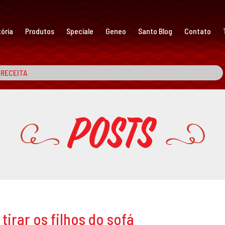
ória
Produtos
Speciale
Geneo
Santo Blog
Contato
Posts
tirar os filhos do sofá