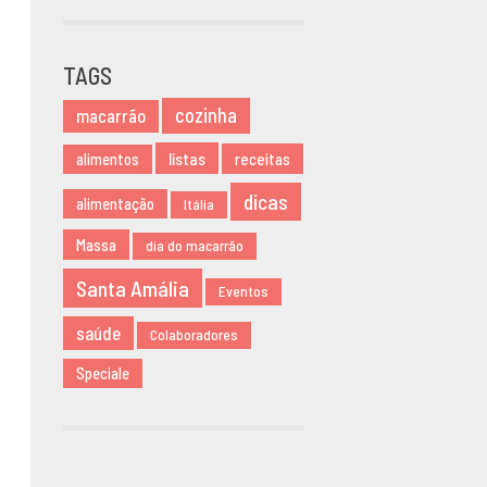
OUTUBRO
2020
TAGS
JUNHO 2020
MARÇO 2020
cozinha
macarrão
NOVEMBRO
listas
receitas
alimentos
2019
AGOSTO 2019
dicas
alimentação
Itália
MARÇO 2019
Massa
dia do macarrão
FEVEREIRO
2019
Santa Amália
Eventos
JANEIRO 2019
saúde
Colaboradores
DEZEMBRO
2018
Speciale
NOVEMBRO
2018
MAIO 2018
ABRIL 2018