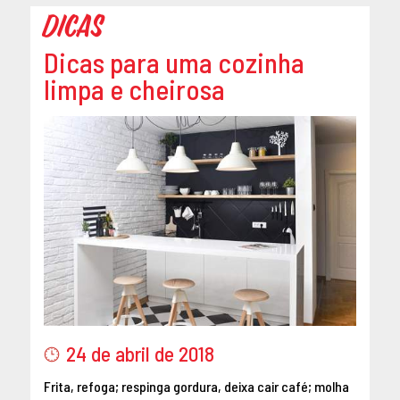
Dicas
DEZEMBRO 2014
OUTUBRO 2014
Dicas para uma cozinha
SETEMBRO 2014
limpa e cheirosa
AGOSTO 2014
MAIO 2014
ABRIL 2014
24 de abril de 2018
Frita, refoga; respinga gordura, deixa cair café; molha