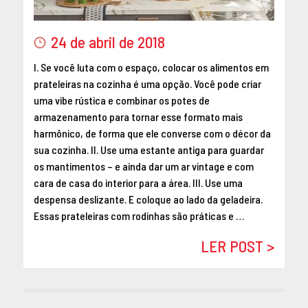
MAIO 2016
ABRIL 2016
24 de abril de 2018
MARÇO 2016
I. Se você luta com o espaço, colocar os alimentos em
FEVEREIRO 2016
prateleiras na cozinha é uma opção. Você pode criar
JANEIRO 2016
uma vibe rústica e combinar os potes de
DEZEMBRO 2015
armazenamento para tornar esse formato mais
NOVEMBRO 2015
harmônico, de forma que ele converse com o décor da
OUTUBRO 2015
sua cozinha. II. Use uma estante antiga para guardar
os mantimentos – e ainda dar um ar vintage e com
SETEMBRO 2015
cara de casa do interior para a área. III. Use uma
AGOSTO 2015
despensa deslizante. E coloque ao lado da geladeira.
JULHO 2015
Essas prateleiras com rodinhas são práticas e …
JUNHO 2015
LER POST >
ABRIL 2015
MARÇO 2015
FEVEREIRO 2015
JANEIRO 2015