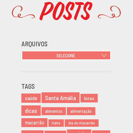
Posts
Promoções
ARQUIVOS
SELECIONE
JUNHO 2021
OUTUBRO 2020
JUNHO 2020
TAGS
MARÇO 2020
Santa Amália
NOVEMBRO 2019
saúde
listas
AGOSTO 2019
dicas
alimentos
alimentação
MARÇO 2019
FEVEREIRO 2019
macarrão
Itália
dia do macarrão
JANEIRO 2019