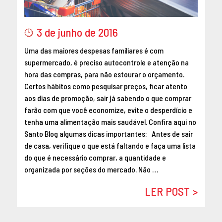
MAIO 2016
ABRIL 2016
3 de junho de 2016
MARÇO 2016
Uma das maiores despesas familiares é com
FEVEREIRO 2016
supermercado, é preciso autocontrole e atenção na
JANEIRO 2016
hora das compras, para não estourar o orçamento.
DEZEMBRO 2015
Certos hábitos como pesquisar preços, ficar atento
NOVEMBRO 2015
aos dias de promoção, sair já sabendo o que comprar
OUTUBRO 2015
farão com que você economize, evite o desperdício e
SETEMBRO 2015
tenha uma alimentação mais saudável. Confira aqui no
Santo Blog algumas dicas importantes: Antes de sair
AGOSTO 2015
de casa, verifique o que está faltando e faça uma lista
JULHO 2015
do que é necessário comprar, a quantidade e
JUNHO 2015
organizada por seções do mercado. Não …
ABRIL 2015
LER POST >
MARÇO 2015
FEVEREIRO 2015
JANEIRO 2015