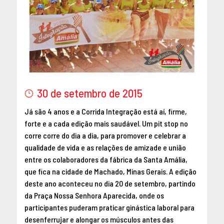
MAIO 2016
ABRIL 2016
MARÇO 2016
FEVEREIRO 2016
JANEIRO 2016
DEZEMBRO 2015
30 de setembro de 2015
NOVEMBRO 2015
OUTUBRO 2015
Já são 4 anos e a Corrida Integração está aí, firme,
SETEMBRO 2015
forte e a cada edição mais saudável. Um pit stop no
corre corre do dia a dia, para promover e celebrar a
AGOSTO 2015
qualidade de vida e as relações de amizade e união
JULHO 2015
entre os colaboradores da fábrica da Santa Amália,
JUNHO 2015
que fica na cidade de Machado, Minas Gerais. A edição
ABRIL 2015
deste ano aconteceu no dia 20 de setembro, partindo
MARÇO 2015
da Praça Nossa Senhora Aparecida, onde os
FEVEREIRO 2015
participantes puderam praticar ginástica laboral para
desenferrujar e alongar os músculos antes das
JANEIRO 2015