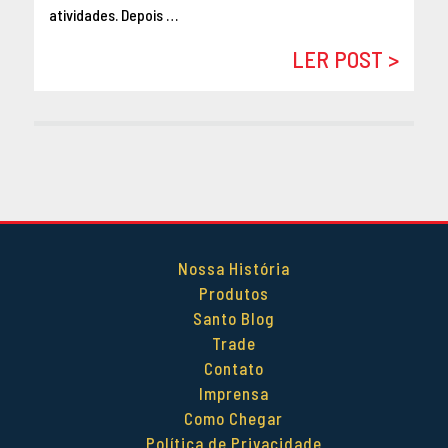
atividades. Depois …
DEZEMBRO 2014
OUTUBRO 2014
LER POST >
SETEMBRO 2014
AGOSTO 2014
MAIO 2014
ABRIL 2014
Nossa História
Produtos
Santo Blog
Trade
Contato
Imprensa
Como Chegar
Política de Privacidade