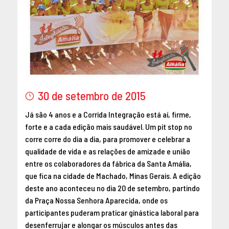
MAIO 2016
ABRIL 2016
MARÇO 2016
FEVEREIRO 2016
JANEIRO 2016
DEZEMBRO 2015
30 de setembro de 2015
NOVEMBRO 2015
OUTUBRO 2015
Já são 4 anos e a Corrida Integração está aí, firme,
SETEMBRO 2015
forte e a cada edição mais saudável. Um pit stop no
AGOSTO 2015
corre corre do dia a dia, para promover e celebrar a
qualidade de vida e as relações de amizade e união
JULHO 2015
entre os colaboradores da fábrica da Santa Amália,
JUNHO 2015
que fica na cidade de Machado, Minas Gerais. A edição
ABRIL 2015
deste ano aconteceu no dia 20 de setembro, partindo
MARÇO 2015
da Praça Nossa Senhora Aparecida, onde os
FEVEREIRO 2015
participantes puderam praticar ginástica laboral para
JANEIRO 2015
desenferrujar e alongar os músculos antes das