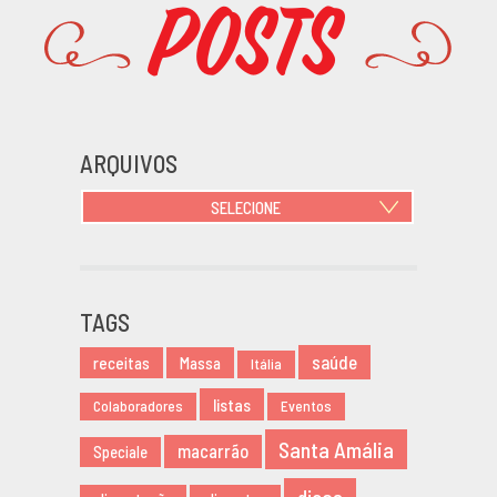
Posts
Promoções
ARQUIVOS
SELECIONE
JUNHO 2021
OUTUBRO 2020
JUNHO 2020
TAGS
MARÇO 2020
saúde
receitas
Massa
NOVEMBRO 2019
Itália
AGOSTO 2019
listas
Colaboradores
Eventos
MARÇO 2019
Santa Amália
macarrão
Speciale
FEVEREIRO 2019
JANEIRO 2019