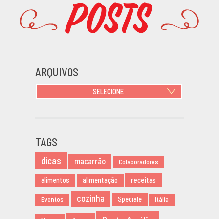
Posts
Promoções
ARQUIVOS
SELECIONE
JUNHO 2021
OUTUBRO 2020
JUNHO 2020
TAGS
MARÇO 2020
dicas
NOVEMBRO 2019
macarrão
Colaboradores
AGOSTO 2019
receitas
alimentos
alimentação
MARÇO 2019
cozinha
Speciale
Eventos
Itália
FEVEREIRO 2019
JANEIRO 2019