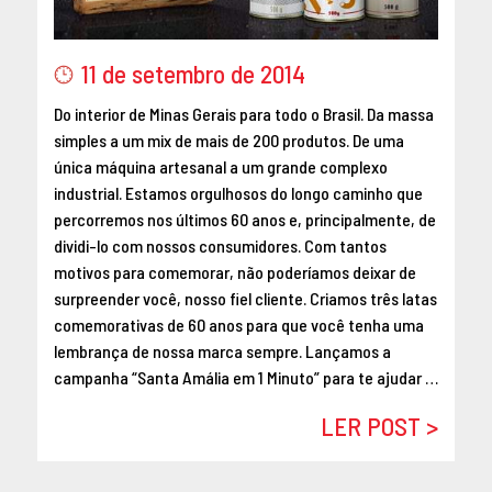
MAIO 2016
ABRIL 2016
11 de setembro de 2014
MARÇO 2016
Do interior de Minas Gerais para todo o Brasil. Da massa
FEVEREIRO 2016
simples a um mix de mais de 200 produtos. De uma
JANEIRO 2016
única máquina artesanal a um grande complexo
DEZEMBRO 2015
industrial. Estamos orgulhosos do longo caminho que
NOVEMBRO 2015
percorremos nos últimos 60 anos e, principalmente, de
OUTUBRO 2015
dividi-lo com nossos consumidores. Com tantos
SETEMBRO 2015
motivos para comemorar, não poderíamos deixar de
surpreender você, nosso fiel cliente. Criamos três latas
AGOSTO 2015
comemorativas de 60 anos para que você tenha uma
JULHO 2015
lembrança de nossa marca sempre. Lançamos a
JUNHO 2015
campanha “Santa Amália em 1 Minuto” para te ajudar …
ABRIL 2015
LER POST >
MARÇO 2015
FEVEREIRO 2015
JANEIRO 2015