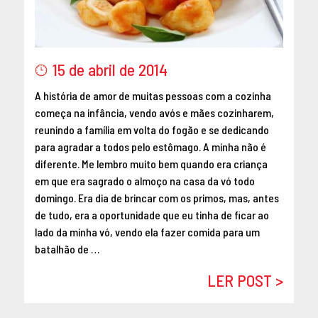
MAIO 2016
ABRIL 2016
MARÇO 2016
15 de abril de 2014
FEVEREIRO 2016
JANEIRO 2016
A história de amor de muitas pessoas com a cozinha
começa na infância, vendo avós e mães cozinharem,
DEZEMBRO 2015
reunindo a família em volta do fogão e se dedicando
NOVEMBRO 2015
para agradar a todos pelo estômago. A minha não é
OUTUBRO 2015
diferente. Me lembro muito bem quando era criança
SETEMBRO 2015
em que era sagrado o almoço na casa da vó todo
AGOSTO 2015
domingo. Era dia de brincar com os primos, mas, antes
JULHO 2015
de tudo, era a oportunidade que eu tinha de ficar ao
lado da minha vó, vendo ela fazer comida para um
JUNHO 2015
batalhão de …
ABRIL 2015
MARÇO 2015
LER POST >
FEVEREIRO 2015
JANEIRO 2015