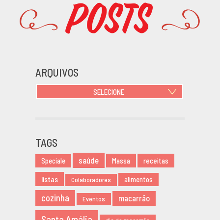
Posts
Promoções
ARQUIVOS
SELECIONE
JUNHO 2021
OUTUBRO 2020
JUNHO 2020
TAGS
MARÇO 2020
saúde
NOVEMBRO 2019
Massa
receitas
Speciale
AGOSTO 2019
listas
alimentos
Colaboradores
MARÇO 2019
cozinha
macarrão
Eventos
FEVEREIRO 2019
JANEIRO 2019
Santa Amália