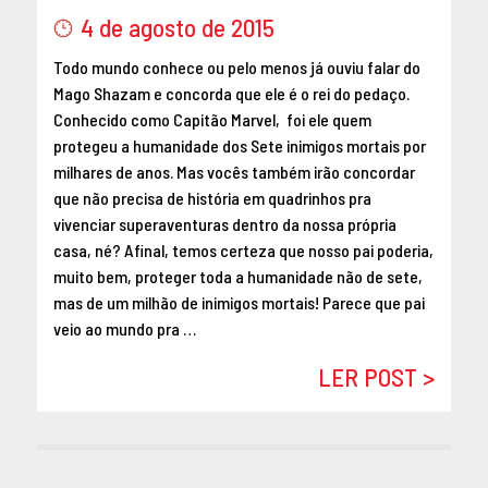
MAIO 2016
4 de agosto de 2015
ABRIL 2016
Todo mundo conhece ou pelo menos já ouviu falar do
MARÇO 2016
Mago Shazam e concorda que ele é o rei do pedaço.
FEVEREIRO 2016
Conhecido como Capitão Marvel, foi ele quem
JANEIRO 2016
protegeu a humanidade dos Sete inimigos mortais por
milhares de anos. Mas vocês também irão concordar
DEZEMBRO 2015
que não precisa de história em quadrinhos pra
NOVEMBRO 2015
vivenciar superaventuras dentro da nossa própria
OUTUBRO 2015
casa, né? Afinal, temos certeza que nosso pai poderia,
SETEMBRO 2015
muito bem, proteger toda a humanidade não de sete,
AGOSTO 2015
mas de um milhão de inimigos mortais! Parece que pai
JULHO 2015
veio ao mundo pra …
JUNHO 2015
LER POST >
ABRIL 2015
MARÇO 2015
FEVEREIRO 2015
JANEIRO 2015