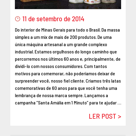
MAIO 2016
ABRIL 2016
11 de setembro de 2014
MARÇO 2016
Do interior de Minas Gerais para todo o Brasil. Da massa
FEVEREIRO 2016
simples a um mix de mais de 200 produtos. De uma
JANEIRO 2016
única máquina artesanal a um grande complexo
DEZEMBRO 2015
industrial. Estamos orgulhosos do longo caminho que
NOVEMBRO 2015
percorremos nos últimos 60 anos e, principalmente, de
OUTUBRO 2015
dividi-lo com nossos consumidores. Com tantos
motivos para comemorar, não poderíamos deixar de
SETEMBRO 2015
surpreender você, nosso fiel cliente. Criamos três latas
AGOSTO 2015
comemorativas de 60 anos para que você tenha uma
JULHO 2015
lembrança de nossa marca sempre. Lançamos a
JUNHO 2015
campanha “Santa Amália em 1 Minuto” para te ajudar …
ABRIL 2015
LER POST >
MARÇO 2015
FEVEREIRO 2015
JANEIRO 2015